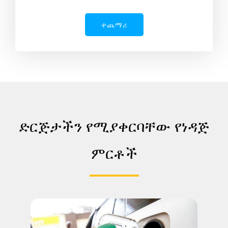
ተጨማሪ
LE
LE
ድርጅታችን የሚያቀርባቸው የነዳጅ
LE
ምርቶች
LE