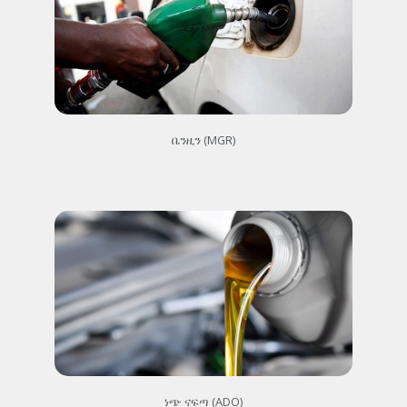
ቤንዚን (MGR)
ነጭ ናፍጣ (ADO)