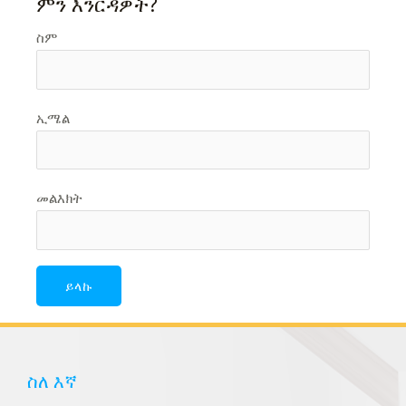
ምን እንርዳዎት?
ስም
ኢሜል
መልእክት
ስለ እኛ