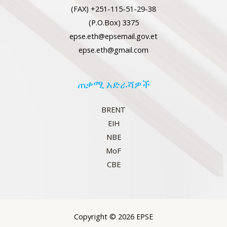
(FAX) +251-115-51-29-38
(P.O.Box) 3375
epse.eth@epsemail.gov.et
epse.eth@gmail.com
ጠቃሚ አድራሻዎች
BRENT
EIH
NBE
MoF
CBE
Copyright © 2026 EPSE