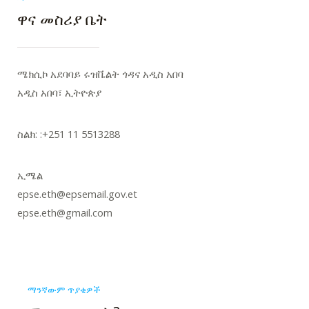
ዋና መስሪያ ቤት
ሜክሲኮ አደባባይ ሩዝቬልት ጎዳና አዲስ አበባ
አዲስ አበባ፣ ኢትዮጵያ
ስልክ: :+251 11 5513288
ኢሜል
epse.eth@epsemail.gov.et
epse.eth@gmail.com
ማንኛውም ጥያቄዎች