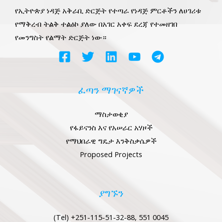
የኢትዮጵያ ነዳጅ አቅራቢ ድርጅት የተጣራ የነዳጅ ምርቶችን ለሀገሪቱ
የማቅረብ ትልቅ ተልዕኮ ያለው በአገር አቀፍ ደረጃ የተመዘገበ
የመንግስት የልማት ድርጅት ነው።
ፈጣን ማገናኛዎች
ማስታወቂያ
የፋይናንስ እና የአሠራር አሃዞች
የማህበራዊ ግዴታ እንቅስቃሴዎች
Proposed Projects
ያግኙን
(Tel) +251-115-51-32-88, 551 0045