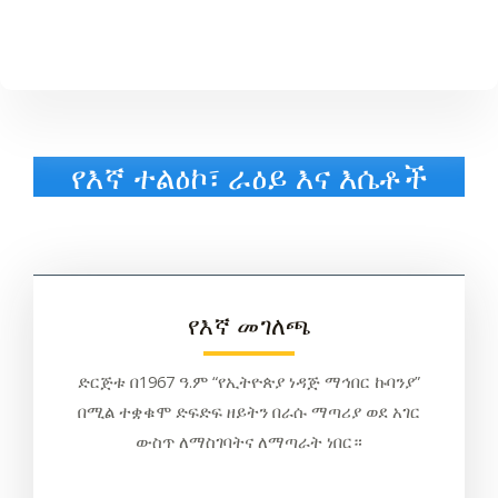
LE
የእኛ ተልዕኮ፣ ራዕይ እና እሴቶች
የእኛ መገለጫ
ድርጅቱ በ1967 ዓ.ም “የኢትዮጵያ ነዳጅ ማኅበር ኩባንያ”
በሚል ተቋቁሞ ድፍድፍ ዘይትን በራሱ ማጣሪያ ወደ አገር
ውስጥ ለማስገባትና ለማጣራት ነበር።