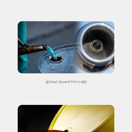
ጄት/ኬሮ (የአውሮፕላን ነዳጅ)