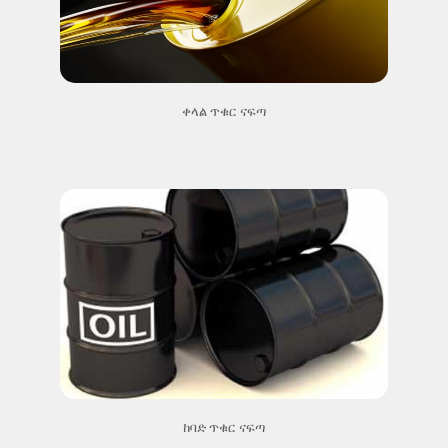
ቀላል ጥቁር ናፍጣ
ከባድ ጥቁር ናፍጣ