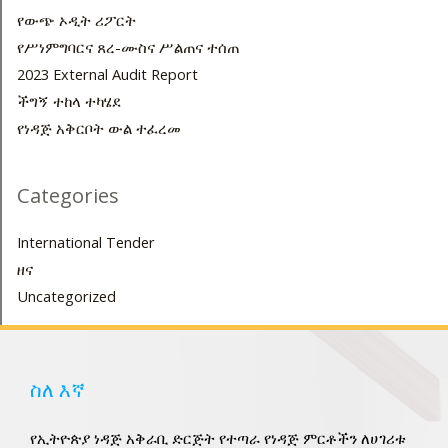
የውጭ ኦዲት ሪፖርት
የሥነምግባርና ጸረ-ሙስና ሥልጠና ተሰጠ
2023 External Audit Report
ችግኝ ተከላ ተካሄደ
የነዳጅ አቅርቦት ውል ተፈረመ
LE
Categories
LE
International Tender
ዘና
LE
Uncategorized
LE
ስለ እኛ
የኢትዮጵያ ነዳጅ አቅራቢ ድርጅት የተጣራ የነዳጅ ምርቶችን ለሀገሪቱ