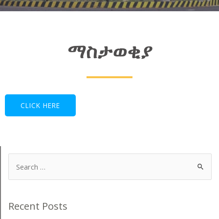
LE
ማስታወቂያ
CLICK HERE
Search
for:
Recent Posts