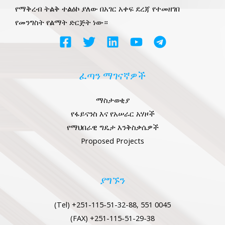
የማቅረብ ትልቅ ተልዕኮ ያለው በአገር አቀፍ ደረጃ የተመዘገበ
የመንግስት የልማት ድርጅት ነው።
ፈጣን ማገናኛዎች
ማስታወቂያ
የፋይናንስ እና የአሠራር አሃዞች
የማህበራዊ ግዴታ እንቅስቃሴዎች
Proposed Projects
ያግኙን
(Tel) +251-115-51-32-88, 551 0045
(FAX) +251-115-51-29-38