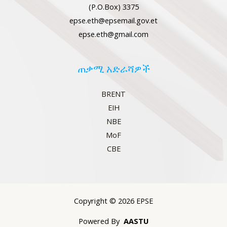
(P.O.Box) 3375
epse.eth@epsemail.gov.et
epse.eth@gmail.com
ጠቃሚ አድራሻዎች
BRENT
EIH
NBE
MoF
CBE
Copyright © 2026 EPSE
Powered By
AASTU