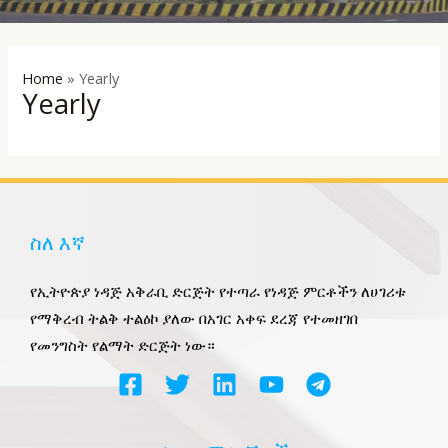
LE
Home
»
Yearly
Yearly
ስለ እኛ
የኢትዮጵያ ነዳጅ አቅራቢ ድርጅት የተጣራ የነዳጅ ምርቶችን ለሀገሪቱ
የማቅረብ ትልቅ ተልዕኮ ያለው በአገር አቀፍ ደረጃ የተመዘገበ
የመንግስት የልማት ድርጅት ነው።