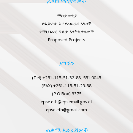
ፈጣን ማገናኛዎች
ማስታወቂያ
የፋይናንስ እና የአሠራር አሃዞች
የማህበራዊ ግዴታ እንቅስቃሴዎች
LE
Proposed Projects
LE
ያግኙን
(Tel) +251-115-51-32-88, 551 0045
LE
(FAX) +251-115-51-29-38
(P.O.Box) 3375
epse.eth@epsemail.gov.et
LE
epse.eth@gmail.com
ጠቃሚ አድራሻዎች