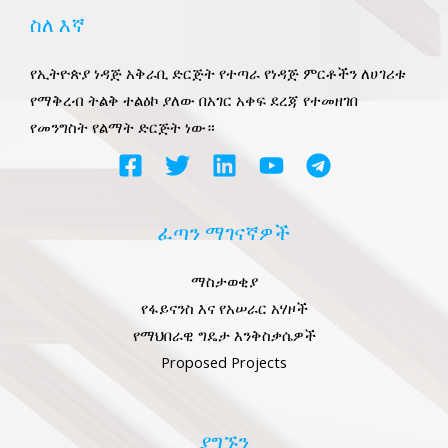
ስለ እኛ
የኢትዮጵያ ነዳጅ አቅራቢ ድርጅት የተጣራ የነዳጅ ምርቶችን ለሀገሪቱ
የማቅረብ ትልቅ ተልዕኮ ያለው በአገር አቀፍ ደረጃ የተመዘገበ
የመንግስት የልማት ድርጅት ነው።
LE
LE
ፈጣን ማገናኛዎች
LE
ማስታወቂያ
የፋይናንስ እና የአሠራር አሃዞች
የማህበራዊ ግዴታ እንቅስቃሴዎች
LE
Proposed Projects
ያግኙን