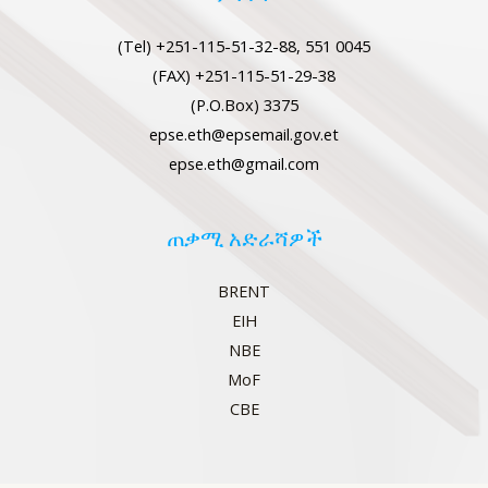
(Tel) +251-115-51-32-88, 551 0045
(FAX) +251-115-51-29-38
(P.O.Box) 3375
epse.eth@epsemail.gov.et
epse.eth@gmail.com
ጠቃሚ አድራሻዎች
BRENT
EIH
NBE
MoF
CBE