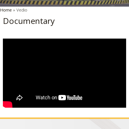
Home
»
Vedio
LE
Documentary